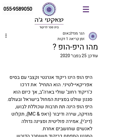
055-9589050
הגר מנדלבאום
זמן קריאה 1 דקות
מהו היפ-הופ ?
עודכן:
25 בפבר׳ 2020
היפ הופ הינו ריקוד אנרגטי וקצבי עם בסיס 
אפריקאי-לטיני. הוא התחיל  את דרכו 
כ'ריקוד רחוב' שולי בארה"ב, אך כיום הוא 
סגנון שולט בסצינת המחול בישראל ובעולם. 
היפ הופ הינה תת תרבות שכוללת לבוש, 
מוזיקה, שירה ודיבור (ראפ & MC), תקלוט 
(דיג'י), אמירה פוליטית וסצינה גדולה 
לאנשים שחושבים אחרת.
הסגנון התפתח כריקוד משוחרר הדורש 