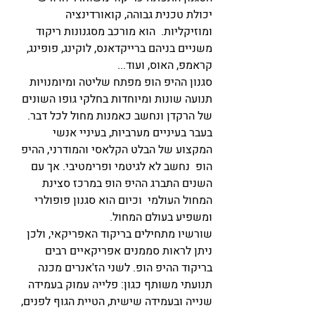
יכולת טכנית גבוהה, קואורדינציה 
ומוזיקליות.  הוא מורכב מסגנונות ריקוד 
משניים בניהם ברייקדאנס, לוקינג, פופינג, 
קראמפ, האוס, ועוד...   
סגנון ההיפ הופ מפתח שליטה ומיומנויות 
תנועה שונות ומיוחדות בחלקי גופו השונים 
של הרקדן ונחשב כאמנות מחול לכל דבר.
בעבר בעיניים מערביות, בעיניי אנשי 
המקצוע של הבלט הקלאסי והמודרני, ההיפ 
הופ  נחשב לא לגיטמי ופרימטיבי. אך עם 
השנים התברג ההיפ הופ במרכז סצינת 
המחול העולמי  וכיום הוא סגנון פופולרי 
ומשפיע בעולם המחול.
שורשיו מתחילים בריקוד האפריקאי, ולכן 
ניתן לראות סממנים אפריקאיים רבים 
בריקוד ההיפ הופ. לשני הז'אנרים מכנה 
תנועתי משותף כגון: פלייה עמוק בעמידה 
שנייה ובעמידה שישית, הטיית הגוף לפנים, 