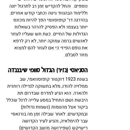
נוספים.  והחל להקדיש זמן רב לתרגול יוגה 
וללימוד הבהגווד גיטה וכתבי קודש אחרים. 
בהדרגה דר' קופוסוומי הפך להיות מכונס 
יותר בעצמו ולא הפסיק להרהר בשאלות 
הגדולות של החיים. כעת חש שעליו לעזור 
לאנשים ברמה עמוקה יותר, לא רק לרפא 
את גופם הפיזי כי אם לעזור להם למצוא 
מזור לסבלם.
הסניאסי (נזיר) הגדול סוומי שיבננדה
בשנת 1923 דוקטור קופוסוואמי, שב 
ממלזיה להודו, מלא בתשוקה לגדילה רוחנית 
ולהארה. הוא הגיע למדרס שבדרום תת 
היבשת ושם התחיל במסע עלייה לרגל שכלל 
ביקור אצל מהטמות (נשמות גדולות) 
ובמקדשים. לאחר שבילה זמן מה בורנאסי 
עבר להימלאיה, והגיע לעיר הקדושה 
רישיקש (שפירושה מושב הקדושים) 