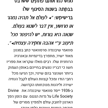
ממש כמו אותם פתקים ששרבט 
בבקתה בשנות הסיגוף שלו 
ברישיקש: 
"… לעולם אל תהיה נמהר 
או מרושע, אין דבר לשנוא בעולם. 
שנאה היא בורות. יש להיפטר מכל 
תיעוב ע"י אהבה וחקירה עצמית…".
סוואמי שיבננדה סרסוואטי כתב בסגנון 
מאוד ישיר, מתפרץ בדינמיות ובאנרגיה 
הרוחנית שלו. רבים מאלו שקראו את ספריו 
חשו כי דבריו נוגעים בחייהם באופן העמוק 
ביותר ושנוצר בהם שינוי, וכך הגיעו מכל 
רחבי הודו ומכל קצוות העולם לקבל הנחיה 
ישירה וליהנות מנוכחותו הקדושה.
ב-1936 ייסד סוואמי שיבננדה את  Divine 
Life Society על גדות הגנגס. עם הזמן הפך 
הארגון לחובק עולם ולמפיץ מסרים של 