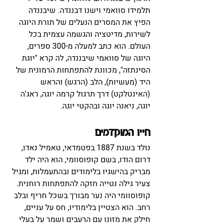
תלמידו סוואמי וישנו דבננדה. שיבננדה 
הפיץ את המסרים הנעלים של תורת היוגה 
לשירות, מדיטציה והגשמה עצמית בכל 
העולם. הוא כתב למעלה מ-300 ספרים,
היוגה של סוואמי שיבננדה, לה קרא "יוגת 
הסינתזה", מכוונת להתפתחות הרמונית של 
היד (מעשיות), הלב (הרגש) והראש 
(האינטלקט) דרך תרגול קרמה יוגה, ראג'ה 
יוגה, ניאנה יוגה ובהקטי יוגה.
חייו המוקדמים
נולד בשנת 1887 בפטמדאי, טאמיל נאדו, 
דרום הודו, בשם קופוסוומי, הוא היה ילד 
מבריק בהישגיו בלימודים ובהתעמלות, ומגיל 
צעיר גילה נטייה חזקה להתפתחות רוחנית. 
קופוסוומי היה נער מבורך בשכל חריף ובלב 
רחב. הוא הצטיין בלימודיו, חס על עניים, 
חילק את מזונו עם הרעבים ושמר על בעלי 