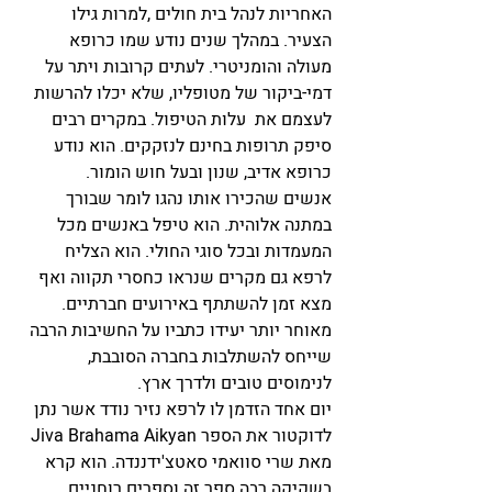
האחריות לנהל בית חולים ,למרות גילו 
הצעיר. במהלך שנים נודע שמו כרופא 
מעולה והומניטרי. לעתים קרובות ויתר על 
דמי-ביקור של מטופליו, שלא יכלו להרשות 
לעצמם את  עלות הטיפול. במקרים רבים 
סיפק תרופות בחינם לנזקקים. הוא נודע 
כרופא אדיב, שנון ובעל חוש הומור.
אנשים שהכירו אותו נהגו לומר שבורך 
במתנה אלוהית. הוא טיפל באנשים מכל 
המעמדות ובכל סוגי החולי. הוא הצליח 
לרפא גם מקרים שנראו כחסרי תקווה ואף 
מצא זמן להשתתף באירועים חברתיים. 
מאוחר יותר יעידו כתביו על החשיבות הרבה 
שייחס להשתלבות בחברה הסובבת, 
לנימוסים טובים ולדרך ארץ.
יום אחד הזדמן לו לרפא נזיר נודד אשר נתן 
לדוקטור את הספר Jiva Brahama Aikyan 
מאת שרי סוואמי סאטצ'ידננדה. הוא קרא 
בשקיקה רבה ספר זה וספרים רוחניים 