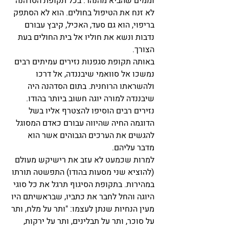
וממים שהביא מהנהר. בכל תקופת הסדהנה 
לא זנח את הטיפול בחולים. הוא לא הסתפק 
בריפוי, הוא גם סעד, האכיל, קיבץ עבורם 
נדבות ונשא את חוליו אל בית החולים בעת 
הצורך.
באותה תקופת סגפנות נזירים עמיתים רבים 
נמשכו אל סוואמי שיבננדה, אל דרכו 
ולהשראתו הרוחנית. בתום הסדהנה היה 
שיבננדה למורה יוגה חשוב ביותר בהודו.
נזירים רבים הוסיפו להצטרף אליו בשל 
הדוגמה החיה שהיווה עבורם כאדם המסוגל 
להגשים את הערכים הגבוהים אשר הוא 
מדבר עליהם.
למרות שכמעט לא עזב את רישיקש מעולם 
(להוציא שני מסעות בהודו) התפשטה תורתו 
במהירות. בתקופת הסיגוף תרגל את כל סוגי 
היוגה והחל לחבר את כתביו, שבראשיתם היו 
מעין הנחיות שנתן לעצמו: "ותר על מלח, ותר 
על סוכר, ותר על תבלינים, ותר על ירקות, 