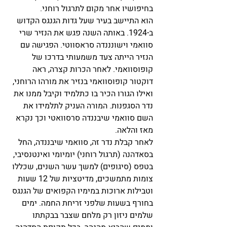
בחיפושיו אחר מקום לתרגול רוחני.
הוא התיישב בעיר שעל גדות הגנגס הקדוש 
ב-1924. באותה השנה פגש את הנזיר שרי 
סוואמי וישונננדה סראסווטי. הפגישה עם 
הנזיר הייתה צעד משמעותי בדרכו של 
קופוסוואמי. לאחר הכרות קצרה, ראה 
דוקטור קופוסוואמי בנזיר את מורהו הרוחני, 
ואילו הגורו הכיר בו כתלמיד וקיבל ממנו את 
נדר הסגפנות. המורה העניק לתלמידו את 
השם סוואמי שיבננדה סרסוואטי וכך נקרא 
מאז והלאה.
לאחר קבלת נדר זה, סוואמי שיבננדה, החל 
בסאדהנה (תרגול רוחני) יומיומי ואינטנסיבי, 
בטפס (סיגופים) למשך עשר השנים, שכללו 
צומות מתמשכים, מדיטציות של 12 שעות 
וטבילות ארוכות במימיו הקפואים של הגנגס 
בחורף בשעות שלפני זריחת החמה. ימים 
שלמים ניזון רק מלחם שצבר בבקתתו 