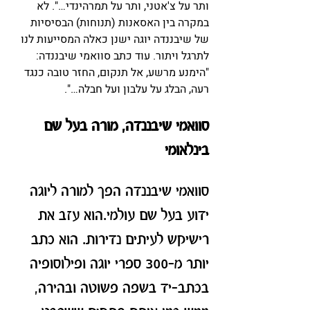
ותר על צ'אטני, ותר על תמרהינדי…". לא 
במקרה בין האסאנות (תנוחות) הבסיסיות 
של שיבננדה יוגה ישנן כאלה המסייעות לנו 
לתרגל ויתור. עוד כתב סוואמי שיבננדה: 
"הימנע מרשע, אל תנקום, החזר טובה כנגד 
רעה, הבלג על עלבון ועל חבלה…".
סוואמי שיבננדה, מורה בעל שם 
בינלאומי
סוואמי שיבננדה הפך למורה ליוגה 
ידוע בעל שם עולמי.הוא עזב את 
רישיקש לעיתים נדירות. הוא כתב 
יותר מ-300 ספרי יוגה ופילוסופיה 
בכתב-יד בשפה פשוטה ובהירה, 