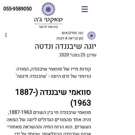
055-9589050
הגר מנדלבאום
זמן קריאה 4 דקות
יוגה שיבננדה ונדטה
עודכן:
25 בפבר׳ 2020
קורות חייו של סוואמי שיבננדה, המורה 
הרוחני של זרם היוגה - 'שיבננדה ודנטה'
סוואמי שיבננדה (1887-
1963)
סוואמי שיבננדה חי בין השנים 1887-1963, 
והיה אחד מהמורים הגדולים ליוגה של המאה 
העשרים. הוא הרוח החיה וההשראה מאחורי 
ארגון שיבננדה הבינלאומי, שיוסד על ידי 