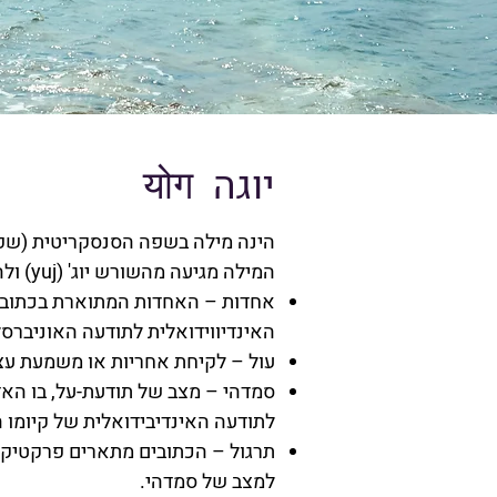
יוגה योग
הינה מילה בשפה הסנסקריטית (שפה
המילה מגיעה מהשורש יוג' (yuj) ולה מספר פירושים קלאסיים:
אחדות – האחדות המתוארת בכתובים
האינדיווידואלית לתודעה האוניברסל
עול – לקיחת אחריות או משמעת עצ
סמדהי – מצב של תודעת-על, בו הא
לתודעה האינדיבידואלית של קיומו 
תרגול – הכתובים מתארים פרקטיקו
למצב של סמדהי.